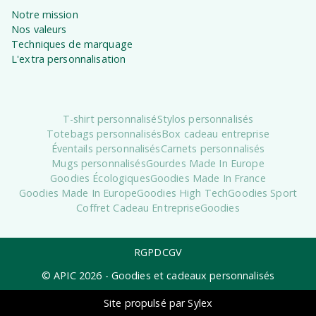
Notre mission
Nos valeurs
Techniques de marquage
L'extra personnalisation
T-shirt personnalisé
Stylos personnalisés
Totebags personnalisés
Box cadeau entreprise
Éventails personnalisés
Carnets personnalisés
Mugs personnalisés
Gourdes Made In Europe
Goodies Écologiques
Goodies Made In France
Goodies Made In Europe
Goodies High Tech
Goodies Sport
Coffret Cadeau Entreprise
Goodies
RGPD
CGV
© APIC
2026
- Goodies et cadeaux personnalisés
Site propulsé par Sylex