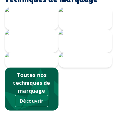
Gravure Laser
360
Gravure CO2
Impression
Gravure au laser
numérique
Sérigraphie
Tampographie
Toutes nos
techniques de
marquage
Découvrir