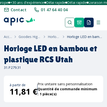
ope
+30 ans d'expérience
Délai rapide
Délai rapide
Livraison mult
Contact
01 47 64 40 04
Accueil
Goodies High-Tech
Horlogerie
Horloge LED en bambou et plastique RCS Utah
Horloge LED en bambou et
plastique RCS Utah
31.P279.31
Prix unitaire sans personnalisation
à partir de
11,81 €
Quantité de commande minimum
:
1
pièce(s)