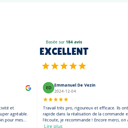
Basée sur
184 avis
EXCELLENT
Emmanuel De Vezin
ED
2024-12-04
Travail très pro, rigoureux et efficace. Ils ont été très
rapide dans la réalisation de la commande et très à
l'écoute, je recommande ! Encore merci, on adore nos
casquettes
Lire plus