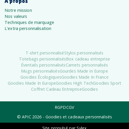
À propos
Notre mission
Nos valeurs
Techniques de marquage
L'extra personnalisation
T-shirt personnalisé
Stylos personnalisés
Totebags personnalisés
Box cadeau entreprise
Éventails personnalisés
Carnets personnalisés
Mugs personnalisés
Gourdes Made In Europe
Goodies Écologiques
Goodies Made In France
Goodies Made In Europe
Goodies High Tech
Goodies Sport
Coffret Cadeau Entreprise
Goodies
RGPD
CGV
© APIC
2026
- Goodies et cadeaux personnalisés
Site propulsé par Sylex