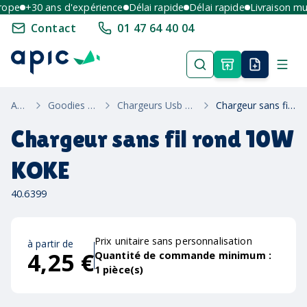
pe
+30 ans d'expérience
Délai rapide
Délai rapide
Livraison multi
Contact
01 47 64 40 04
Accueil
Goodies High-Tech
Chargeurs Usb Solaires Et Induction
Chargeur sans fil rond 10W KOKE
Chargeur sans fil rond 10W
KOKE
40.6399
Prix unitaire sans personnalisation
à partir de
4,25 €
Quantité de commande minimum :
1
pièce(s)