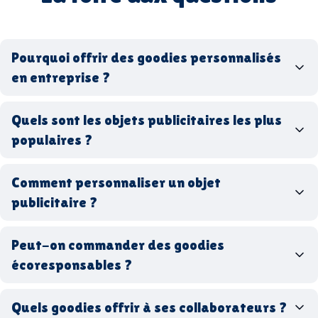
Pourquoi offrir des goodies personnalisés
en entreprise ?
goodies personnalisés
Quels sont les objets publicitaires les plus
populaires ?
goodies d’entreprise
Comment personnaliser un objet
stylos personnalisés
tote bags publicitaires
publicitaire ?
gourdes réutilisables
clés USB
t-
shirts à logo
Made in
Peut-on commander des goodies
France
Made in Europe
goodies hi-tech
écoresponsables ?
Quels goodies offrir à ses collaborateurs ?
goodies écologiques