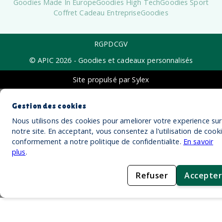
Goodies Made In Europe
Goodies High Tech
Goodies Sport
Coffret Cadeau Entreprise
Goodies
RGPD
CGV
© APIC
2026
- Goodies et cadeaux personnalisés
Site propulsé par Sylex
Gestion des cookies
Nous utilisons des cookies pour ameliorer votre experience sur
notre site. En acceptant, vous consentez a l'utilisation de cook
conformement a notre politique de confidentialite.
En savoir
plus
.
Refuser
Accepter