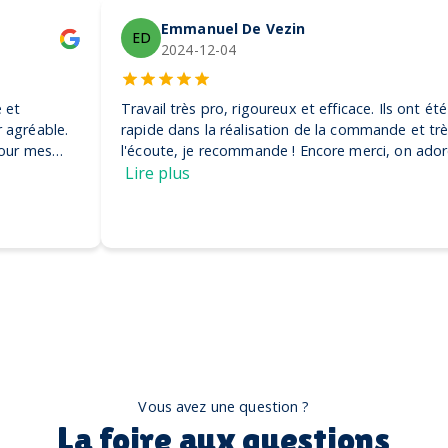
Emmanuel De Vezin
ED
2024-12-04
Travail très pro, rigoureux et efficace. Ils ont été très
rapide dans la réalisation de la commande et très à
l'écoute, je recommande ! Encore merci, on adore nos
casquettes
Lire plus
Vous avez une question ?
La foire aux questions