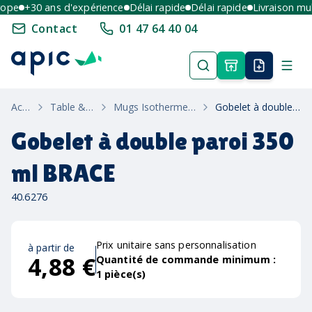
pe
+30 ans d'expérience
Délai rapide
Délai rapide
Livraison multi
Contact
01 47 64 40 04
Accueil
Table & Maison
Mugs Isothermes & Thermos
Gobelet à double paroi 350 ml BRACE
Gobelet à double paroi 350
ml BRACE
40.6276
Prix unitaire sans personnalisation
à partir de
4,88 €
Quantité de commande minimum :
1
pièce(s)