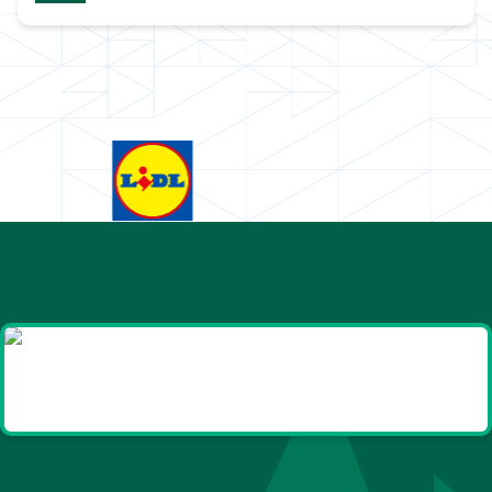
Goodies et cadeaux
été