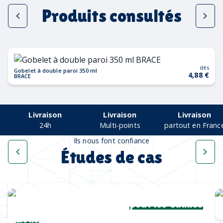
Produits consultés
dès
Gobelet à double paroi 350 ml
4,88 €
BRACE
Livraison
Livraison
Livraison
24h
Multi-points
partout en Franc
Ils nous font confiance
Études de cas
Une collection complète
pour les Cannes
Lions