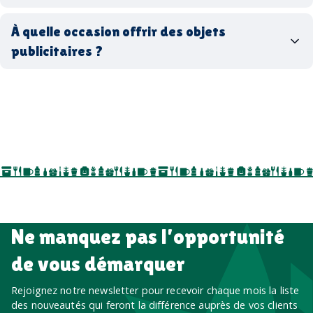
matériaux
coffrets cadeaux
recyclés, fabriqués en France ou en Europe,
À quelle occasion offrir des objets
entreprise
goodies utiles au bureau
biodégradables ou réutilisables
publicitaires ?
accessoires sport
par ici
par là
goodies personnalisés
salons professionnels,
séminaires, cadeaux de fin d’année, onboarding,
événements internes, campagnes de prospection
salon professionnel
Ne manquez pas l’opportunité
de vous démarquer
Rejoignez notre newsletter pour recevoir chaque mois la liste
des nouveautés qui feront la différence auprès de vos clients