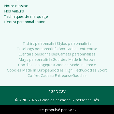
Notre mission
Nos valeurs
Techniques de marquage
L'extra personnalisation
T-shirt personnalisé
Stylos personnalisés
Totebags personnalisés
Box cadeau entreprise
Éventails personnalisés
Carnets personnalisés
Mugs personnalisés
Gourdes Made In Europe
Goodies Écologiques
Goodies Made In France
Goodies Made In Europe
Goodies High Tech
Goodies Sport
Coffret Cadeau Entreprise
Goodies
RGPD
CGV
© APIC
2026
- Goodies et cadeaux personnalisés
Site propulsé par Sylex