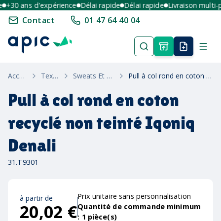
+30 ans d'expérience
Délai rapide
Délai rapide
Livraison multi-poi
Contact
01 47 64 40 04
Accueil
Textile
Sweats Et Pulls
Pull à col rond en coton recyclé non teinté Iqoniq Denali
Pull à col rond en coton
recyclé non teinté Iqoniq
Denali
31.T9301
Prix unitaire sans personnalisation
à partir de
20,02 €
Quantité de commande minimum
:
1
pièce(s)