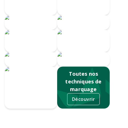
numérique
360
Gravure CO2
Gravure au laser
Impression
Doming
numérique
Serigrahie 360
Sérigraphie
Toutes nos
techniques de
marquage
Découvrir
Tampographie