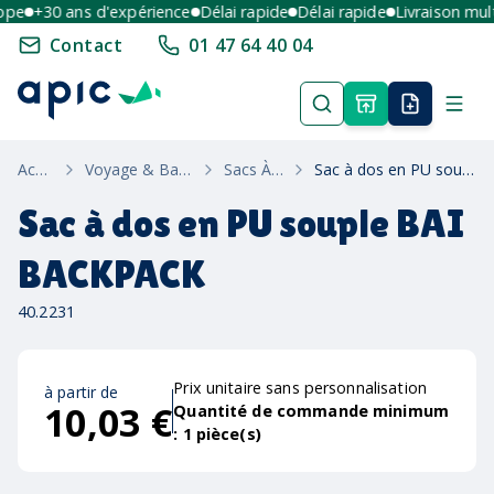
e
+30 ans d'expérience
Délai rapide
Délai rapide
Livraison multi-
Contact
01 47 64 40 04
Accueil
Voyage & Bagagerie
Sacs À Dos
Sac à dos en PU souple BAI BACKPACK
Sac à dos en PU souple BAI
BACKPACK
40.2231
Prix unitaire sans personnalisation
à partir de
10,03 €
Quantité de commande minimum
:
1
pièce(s)