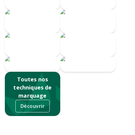
chaud
Embossage
Gravure Laser
360
Gravure CO2
Impression
Gravure au laser
numérique
Sérigraphie
Tampographie
Toutes nos
techniques de
marquage
Découvrir