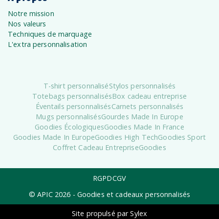
Notre mission
Nos valeurs
Techniques de marquage
L'extra personnalisation
T-shirt personnalisé
Stylos personnalisés
Totebags personnalisés
Box cadeau entreprise
Éventails personnalisés
Carnets personnalisés
Mugs personnalisés
Gourdes Made In Europe
Goodies Écologiques
Goodies Made In France
Goodies Made In Europe
Goodies High Tech
Goodies Sport
Coffret Cadeau Entreprise
Goodies
RGPD
CGV
© APIC
2026
- Goodies et cadeaux personnalisés
Site propulsé par Sylex