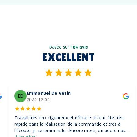
Basée sur
184 avis
EXCELLENT
Emmanuel De Vezin
ED
2024-12-04
Travail très pro, rigoureux et efficace. Ils ont été très
rapide dans la réalisation de la commande et très à
l'écoute, je recommande ! Encore merci, on adore nos
casquettes