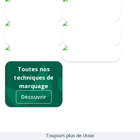
Gravure Laser
360
Gravure CO2
Impression
Gravure au laser
numérique
Sérigraphie
Tampographie
Toutes nos
techniques de
marquage
Découvrir
Toujours plus de choix