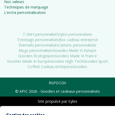
Nos valeurs
Techniques de marquage
L'extra personnalisation
T-shirt personnalisé
Stylos personnalisés
Totebags personnalisés
Box cadeau entreprise
Éventails personnalisés
Carnets personnalisés
Mugs personnalisés
Gourdes Made In Europe
Goodies Écologiques
Goodies Made In France
Goodies Made In Europe
Goodies High Tech
Goodies Sport
Coffret Cadeau Entreprise
Goodies
RGPD
CGV
© APIC
2026
- Goodies et cadeaux personnalisés
Site propulsé par Sylex
Gestion des cookies