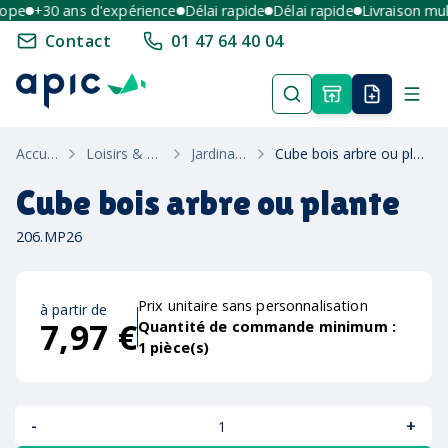
pe
+30 ans d'expérience
Délai rapide
Délai rapide
Livraison multi
Contact
01 47 64 40 04
Accueil
Loisirs & Été
Jardinage
Cube bois arbre ou plante
Cube bois arbre ou plante
206.MP26
Prix unitaire sans personnalisation
à partir de
7,97 €
Quantité de commande minimum :
1
pièce(s)
-
+