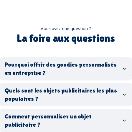
Vous avez une question ?
La foire aux questions
Pourquoi offrir des goodies personnalisés
en entreprise ?
goodies personnalisés
Quels sont les objets publicitaires les plus
populaires ?
goodies d’entreprise
Comment personnaliser un objet
stylos personnalisés
tote bags publicitaires
publicitaire ?
gourdes réutilisables
clés USB
t-
shirts à logo