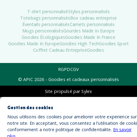
T-shirt personnalisé
Stylos personnalisés
Totebags personnalisés
Box cadeau entreprise
Éventails personnalisés
Carnets personnalisés
Mugs personnalisés
Gourdes Made In Europe
Goodies Écologiques
Goodies Made In France
Goodies Made In Europe
Goodies High Tech
Goodies Sport
Coffret Cadeau Entreprise
Goodies
RGPD
CGV
© APIC
2026
- Goodies et cadeaux personnalisés
Site propulsé par Sylex
Gestion des cookies
Nous utilisons des cookies pour ameliorer votre experience sur
notre site. En acceptant, vous consentez a l'utilisation de cook
conformement a notre politique de confidentialite.
En savoir
plus
.