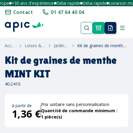
pe
+30 ans d'expérience
Délai rapide
Délai rapide
Livraison multi
Contact
01 47 64 40 04
Accueil
Loisirs & Été
Jardinage
Kit de graines de menthe MINT KIT
Kit de graines de menthe
MINT KIT
40.2410
Prix unitaire sans personnalisation
à partir de
1,36 €
Quantité de commande minimum :
1
pièce(s)